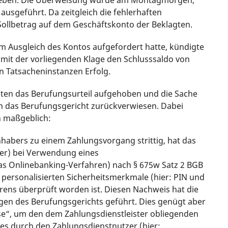
ausgeführt. Da zeitgleich die fehlerhaften
 Sollbetrag auf dem Geschäftskonto der Beklagten.
um Ausgleich des Kontos aufgefordert hatte, kündigte
t mit der vorliegenden Klage den Schlusssaldo von
en Tatsacheninstanzen Erfolg.
lagten das Berufungsurteil aufgehoben und die Sache
 das Berufungsgericht zurückverwiesen. Dabei
 maßgeblich:
nhabers zu einem Zahlungsvorgang strittig, hat das
ter) bei Verwendung eines
as Onlinebanking-Verfahren) nach § 675w Satz 2 BGB
r personalisierten Sicherheitsmerkmale (hier: PIN und
rens überprüft worden ist. Diesen Nachweis hat die
gen des Berufungsgerichts geführt. Dies genügt aber
se“, um den dem Zahlungsdienstleister obliegenden
es durch den Zahlungsdienstnutzer (hier: