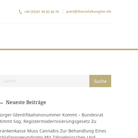
post@danielakuegler.de
+49 (0)341 30 82 46 70
Neueste Beiträge
ürger-Identifikationsnummer Kommt – Bundesrat
timmt Sog. Registermodernisierungsgesetz Zu
rankenkasse Muss Cannabis Zur Behandlung Eines
chlafapnoesyndroms Mit Zähneknirschen Und