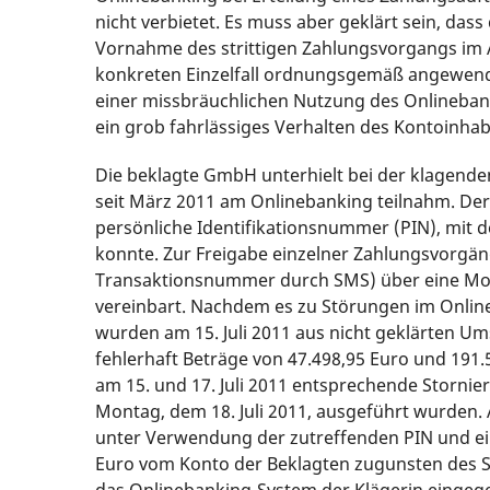
nicht verbietet. Es muss aber geklärt sein, das
Vornahme des strittigen Zahlungsvorgangs im
konkreten Einzelfall ordnungsgemäß angewendet
einer missbräuchlichen Nutzung des Onlinebank
ein grob fahrlässiges Verhalten des Kontoinhab
Die beklagte GmbH unterhielt bei der klagenden
seit März 2011 am Onlinebanking teilnahm. Der
persönliche Identifikationsnummer (PIN), mit d
konnte. Zur Freigabe einzelner Zahlungsvorgä
Transaktionsnummer durch SMS) über eine Mo
vereinbart. Nachdem es zu Störungen im Onli
wurden am 15. Juli 2011 aus nicht geklärten 
fehlerhaft Beträge von 47.498,95 Euro und 191.
am 15. und 17. Juli 2011 entsprechende Storni
Montag, dem 18. Juli 2011, ausgeführt wurden. 
unter Verwendung der zutreffenden PIN und ei
Euro vom Konto der Beklagten zugunsten des Str
das Onlinebanking-System der Klägerin eing