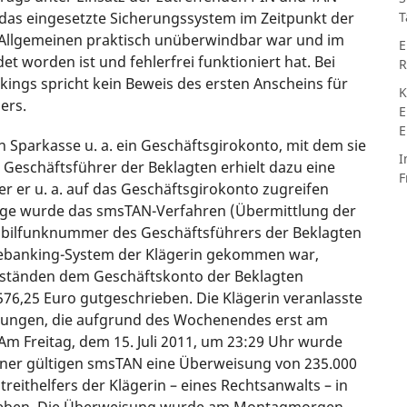
s das eingesetzte Sicherungssystem im Zeitpunkt der
T
 Allgemeinen praktisch unüberwindbar war und im
E
 worden ist und fehlerfrei funktioniert hat. Bei
R
ings spricht kein Beweis des ersten Anscheins für
K
ers.
E
E
 Sparkasse u. a. ein Geschäftsgirokonto, mit dem sie
I
 Geschäftsführer der Beklagten erhielt dazu eine
F
er er u. a. auf das Geschäftsgirokonto zugreifen
nge wurde das smsTAN-Verfahren (Übermittlung der
bilfunknummer des Geschäftsführers der Beklagten
nebanking-System der Klägerin gekommen war,
Umständen dem Geschäftskonto der Beklagten
576,25 Euro gutgeschrieben. Die Klägerin veranlasste
erungen, die aufgrund des Wochenendes erst am
Am Freitag, dem 15. Juli 2011, um 23:29 Uhr wurde
ner gültigen smsTAN eine Überweisung von 235.000
eithelfers der Klägerin – eines Rechtsanwalts – in
egeben. Die Überweisung wurde am Montagmorgen,