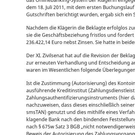
dem 18. Juli 2011, mit dem ersten Buchungslauf 
Gutschriften berichtigt wurden, ergab sich ein
Nachdem die Klägerin die Beklagte erfolglos z
sie die Geschäftsbeziehung fristlos und forder
236.422,14 Euro nebst Zinsen. Sie hatte in beid
Der XI. Zivilsenat hat auf die Revision der Bek
zur erneuten Verhandlung und Entscheidung an
waren im Wesentlichen folgende Überlegungen
Ist die Zustimmung (Autorisierung) des Kontoi
ausführende Kreditinstitut (Zahlungsdienstleis
Zahlungsauthentifizierungsinstruments (hier d
nachzuweisen, dass dieses einschließlich seine
smsTAN) genutzt und dies mithilfe eines Verfah
klagende Bank nach den bindenden Feststellun
nach § 675w Satz 3 BGB „nicht notwendigerwei
Beweis der Autorisierung des Zahlungsvorgang