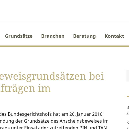
Grundsätze
Branchen
Beratung
Kontakt
eweisgrundsätzen bei
ufträgen im
B
S
t des Bundesgerichtshofs hat am 26. Januar 2016
endung der Grundsätze des Anscheinsbeweises im
K
trags unter Einsatz der zutreffenden PIN und TAN
S