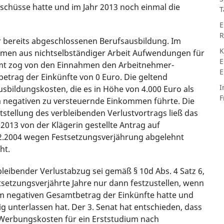
hüsse hatte und im Jahr 2013 noch einmal die
T
E
R
er bereits abgeschlossenen Berufsausbildung. Im
K
ahmen aus nichtselbständiger Arbeit Aufwendungen für
E
amt zog von den Einnahmen den Arbeitnehmer-
E
trag der Einkünfte von 0 Euro. Die geltend
I
bildungskosten, die es in Höhe von 4.000 Euro als
F
 negativen zu versteuernde Einkommen führte. Die
tstellung des verbleibenden Verlustvortrags ließ das
013 von der Klägerin gestellte Antrag auf
.12.2004 wegen Festsetzungsverjährung abgelehnt
ht.
bleibender Verlustabzug sei gemäß § 10d Abs. 4 Satz 6,
estsetzungsverjährte Jahre nur dann festzustellen, wenn
m negativen Gesamtbetrag der Einkünfte hatte und
ig unterlassen hat. Der 3. Senat hat entschieden, dass
t Werbungskosten für ein Erststudium nach