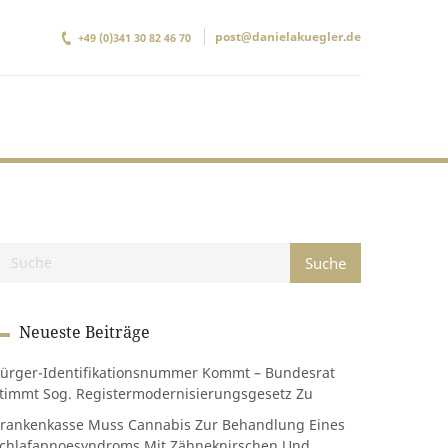
post@danielakuegler.de
+49 (0)341 30 82 46 70
Neueste Beiträge
ürger-Identifikationsnummer Kommt – Bundesrat
timmt Sog. Registermodernisierungsgesetz Zu
rankenkasse Muss Cannabis Zur Behandlung Eines
chlafapnoesyndroms Mit Zähneknirschen Und