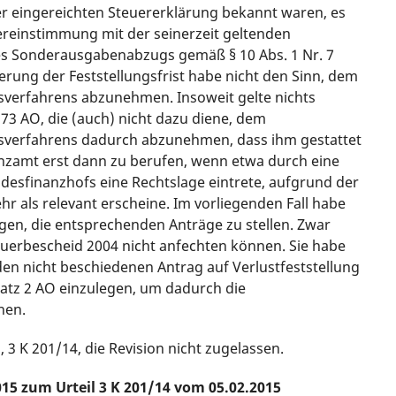
r eingereichten Steuererklärung bekannt waren, es
ereinstimmung mit der seinerzeit geltenden
es Sonderausgabenabzugs gemäß § 10 Abs. 1 Nr. 7
erung der Feststellungsfrist habe nicht den Sinn, dem
fsverfahrens abzunehmen. Insoweit gelte nichts
173 AO, die (auch) nicht dazu diene, dem
lfsverfahrens dadurch abzunehmen, dass ihm gestattet
nzamt erst dann zu berufen, wenn etwa durch eine
esfinanzhofs eine Rechtslage eintrete, aufgrund der
r als relevant erscheine. Im vorliegenden Fall habe
gen, die entsprechenden Anträge zu stellen. Zwar
erbescheid 2004 nicht anfechten können. Sie habe
den nicht beschiedenen Antrag auf Verlustfeststellung
Satz 2 AO einzulegen, um dadurch die
hen.
 3 K 201/14, die Revision nicht zugelassen.
15 zum Urteil 3 K 201/14 vom 05.02.2015