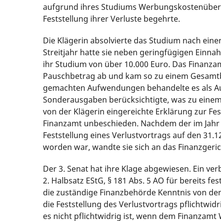
aufgrund ihres Studiums Werbungskostenübersc
Feststellung ihrer Verluste begehrte.
Die Klägerin absolvierte das Studium nach ein
Streitjahr hatte sie neben geringfügigen Einn
ihr Studium von über 10.000 Euro. Das Finanz
Pauschbetrag ab und kam so zu einem Gesamtbe
gemachten Aufwendungen behandelte es als Aus
Sonderausgaben berücksichtigte, was zu einem
von der Klägerin eingereichte Erklärung zur Fes
Finanzamt unbeschieden. Nachdem der im Jahr 2
Feststellung eines Verlustvortrags auf den 31
worden war, wandte sie sich an das Finanzgeric
Der 3. Senat hat ihre Klage abgewiesen. Ein ver
2. Halbsatz EStG, § 181 Abs. 5 AO für bereits f
die zuständige Finanzbehörde Kenntnis von de
die Feststellung des Verlustvortrags pflichtwidr
es nicht pflichtwidrig ist, wenn dem Finanzam