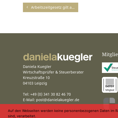
Arbeitszeitgesetz gilt auch für Beschäftigte in Wohngruppen mit alternierender „Rund-um-die-Uhr-Betreuung“
Mitgli
Daniela Kuegler
Wirtschaftsprüfer & Steuerberater
Kreuzstraße 10
04103 Leipzig
Tel: +49 (0) 341 30 82 46 70
E-Mail:
post@danielakuegler.de
Auf den Webseiten werden keine personenbezogenen Daten im Rahme
sind, verarbeitet.