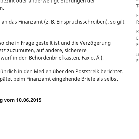
ellbezirk oder anderweitige Störungen der
T
n.
E
an das Finanzamt (z. B. Einspruchsschreiben), so gilt
R
K
E
solche in Frage gestellt ist und die Verzögerung
E
etz zuzumuten, auf andere, sicherere
I
urf in den Behördenbriefkasten, Fax o. Ä.).
F
führlich in den Medien über den Poststreik berichtet.
pätet beim Finanzamt eingehende Briefe als selbst
ng vom 10.06.2015