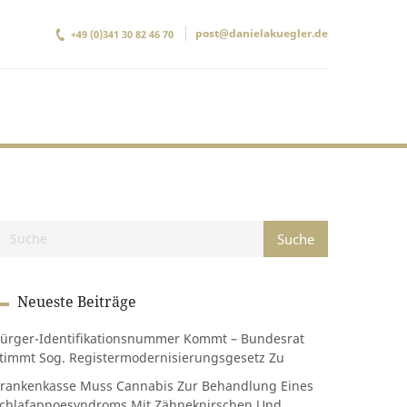
post@danielakuegler.de
+49 (0)341 30 82 46 70
Neueste Beiträge
ürger-Identifikationsnummer Kommt – Bundesrat
timmt Sog. Registermodernisierungsgesetz Zu
rankenkasse Muss Cannabis Zur Behandlung Eines
chlafapnoesyndroms Mit Zähneknirschen Und