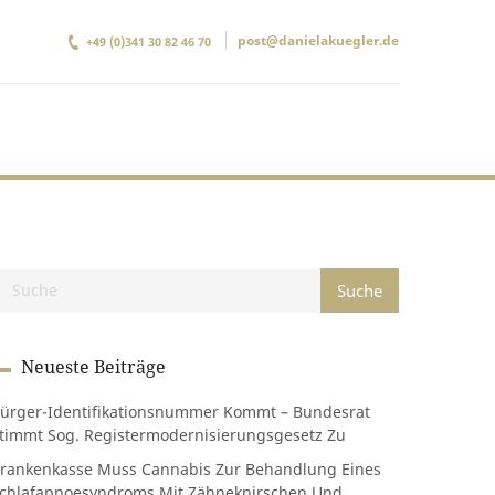
post@danielakuegler.de
+49 (0)341 30 82 46 70
Neueste Beiträge
ürger-Identifikationsnummer Kommt – Bundesrat
timmt Sog. Registermodernisierungsgesetz Zu
rankenkasse Muss Cannabis Zur Behandlung Eines
chlafapnoesyndroms Mit Zähneknirschen Und