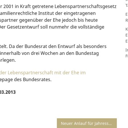
T
r 2001 in Kraft getretene Lebenspartnerschaftsgesetz
amilienrechtliche Institut der eingetragenen
E
spartner gegenüber der Ehe jedoch bis heute
R
Der Gesetzentwurf soll nunmehr die vollständige
K
E
E
elt. Da der Bundesrat den Entwurf als besonders
I
ng innerhalb von drei Wochen an den Bundestag
F
arlegen.
 der Lebenspartnerschaft mit der Ehe im
epage des Bundesrates.
03.2013
Neuer Anlauf für Jahressteuergesetz 2013