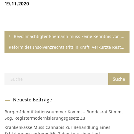
19.11.2020
Bevollmächtigter Ehemann muss keine Kenntnis von den Versicherungsverträgen seiner Frau haben
Reform des Insolvenzrechts tritt in Kraft: Verkürzte Restschuldbefreiung und Einführung neuer Sanierungsmöglichkeiten
Neueste Beiträge
Bürger-Identifikationsnummer Kommt – Bundesrat Stimmt
Sog. Registermodernisierungsgesetz Zu
Krankenkasse Muss Cannabis Zur Behandlung Eines
Schlafapnoesyndroms Mit Zähneknirschen Und